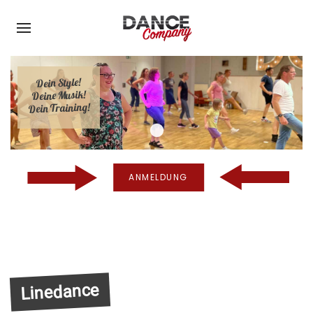
Dein Style!
Deine Musik!
Dein Training!
Zumba
ANMELDUNG
Linedance