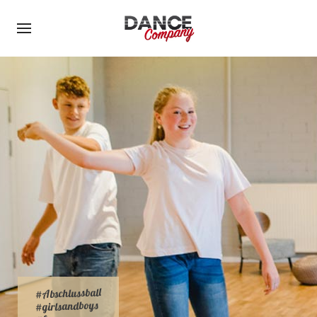
#Abschlussball
#girlsandboys