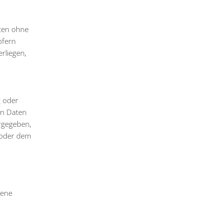
aten ohne
ofern
rliegen,
g oder
en Daten
orgegeben,
 oder dem
gene