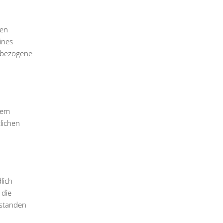
ten
ines
nbezogene
dem
lichen
lich
 die
rstanden