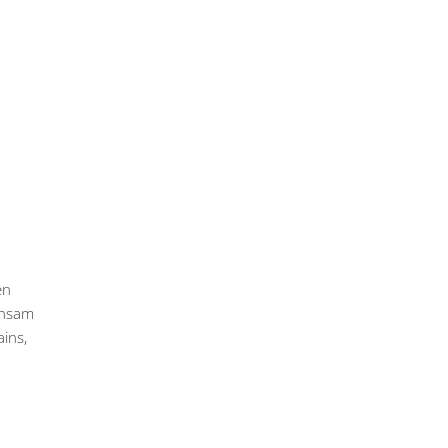
en
insam
ins,