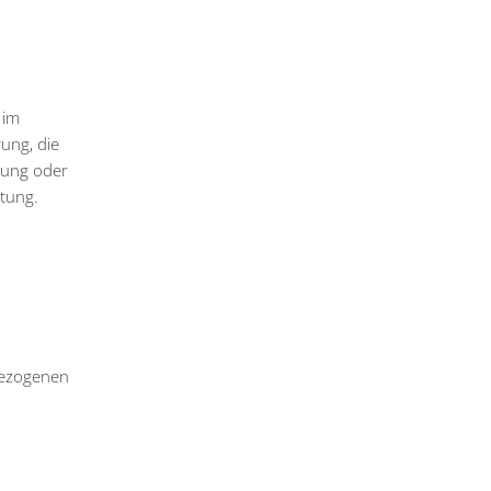
 im
ung, die
tung oder
htung.
nbezogenen