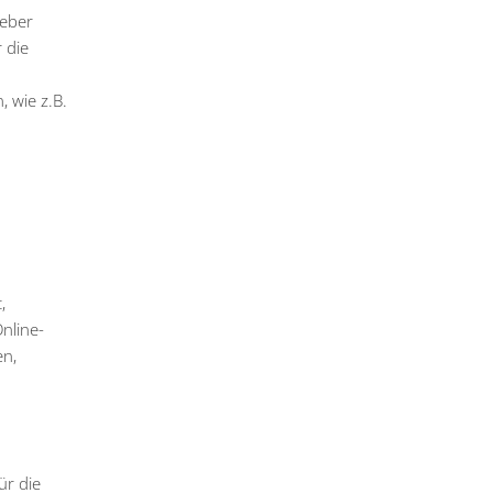
geber
 die
, wie z.B.
,
nline-
en,
ür die