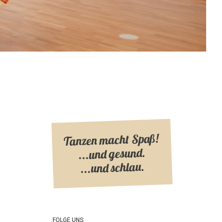
Tanzen macht Spaß!
...und gesund.
...und schlau.
FOLGE UNS