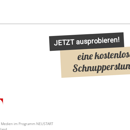
JETZT ausprobieren!
eine kostenlos
Schnupperstu
und Medien im Programm NEUSTART
land.